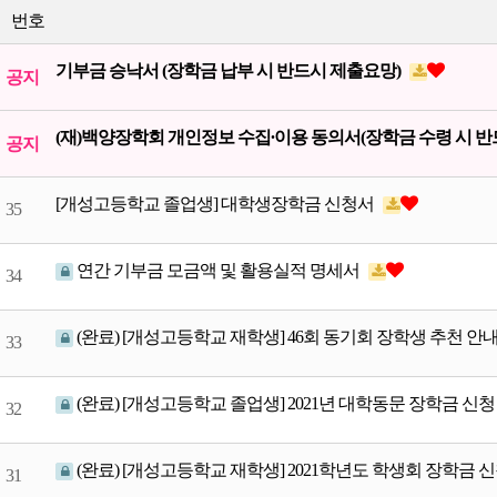
번호
백양역사
기부금 승낙서 (장학금 납부 시 반드시 제출요망)
공지
부산시남
(재)백양장학회 개인정보 수집∙이용 동의서(장학금 수령 시 반
교육지원
공지
TOP
[개성고등학교 졸업생] 대학생장학금 신청서
35
연간 기부금 모금액 및 활용실적 명세서
34
(완료) [개성고등학교 재학생] 46회 동기회 장학생 추천 안
33
(완료) [개성고등학교 졸업생] 2021년 대학동문 장학금 신
32
(완료) [개성고등학교 재학생] 2021학년도 학생회 장학금 
31