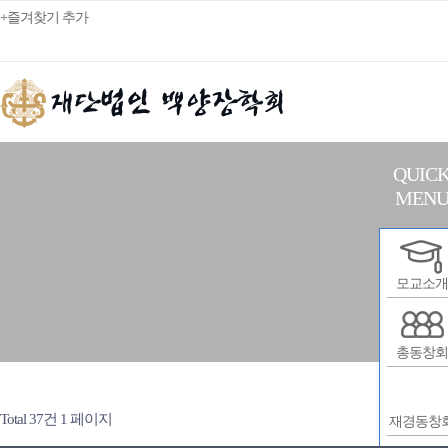
+즐겨찾기 추가
QUIC
MEN
모교소개
총동창회
Total 37건
1 페이지
재경동창