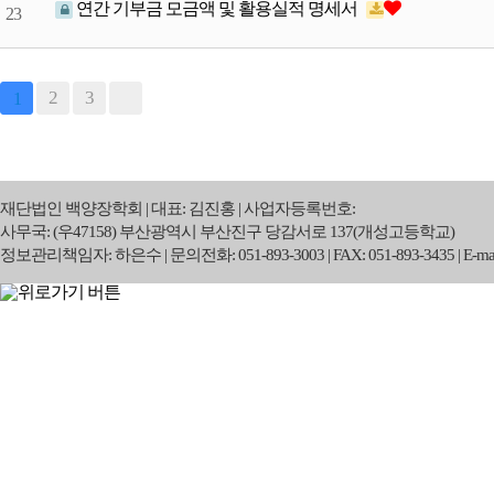
연간 기부금 모금액 및 활용실적 명세서
23
2
3
1
재단법인 백양장학회
|
대표:
김진홍 |
사업자등록번호:
사무국:
(우47158) 부산광역시 부산진구 당감서로 137(개성고등학교)
정보관리책임자:
하은수 |
문의전화:
051-893-3003 |
FAX:
051-893-3435 |
E-mai